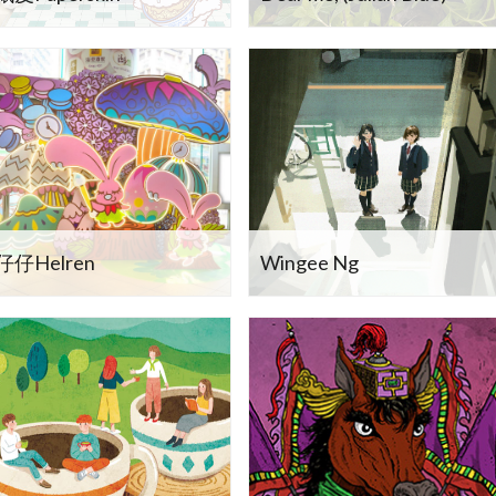
仔仔Helren
Wingee Ng