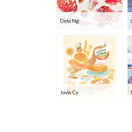
Debi Ng
Jovis Cy