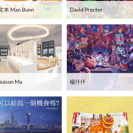
文本 Man Bunn
David Procter
Suison Ma
楊仟仟