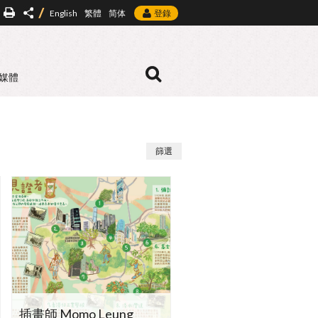
English
繁體
简体
登錄
媒體
篩選
插畫師 Momo Leung